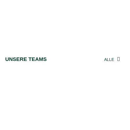
U16 überzeugt
Heimniederlage unserer u18
gegen den SV 
UNSERE TEAMS
ALLE
Herren 1
Herren 2